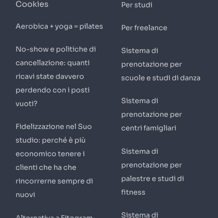
Cookies
Per studi
Aerobica + yoga = pilates
Per freelance
No-show e politiche di
Sistema di
cancellazione: quanti
prenotazione per
ricavi state davvero
scuole e studi di danza
perdendo con i posti
Sistema di
vuoti?
prenotazione per
Fidelizzazione nel Suo
centri famigliari
studio: perché è più
Sistema di
economico tenere i
prenotazione per
clienti che ha che
palestre e studi di
rincorrerne sempre di
fitness
nuovi
Sistema di
Alternativa a Fitogram