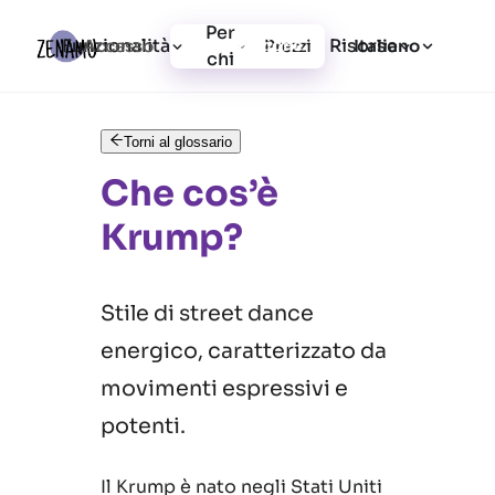
Per
Funzionalità
Risorse
Accesso
Prezzi
Registrazione
Italiano
chi
Torni al glossario
Che cos’è
Krump?
Stile di street dance
energico, caratterizzato da
movimenti espressivi e
potenti.
Il Krump è nato negli Stati Uniti