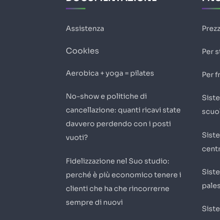
Assistenza
Prezz
Cookies
Per s
Aerobica + yoga = pilates
Per f
No-show e politiche di
Sist
cancellazione: quanti ricavi state
scuol
davvero perdendo con i posti
Sist
vuoti?
centr
Fidelizzazione nel Suo studio:
Sist
perché è più economico tenere i
pales
clienti che ha che rincorrerne
sempre di nuovi
Sist