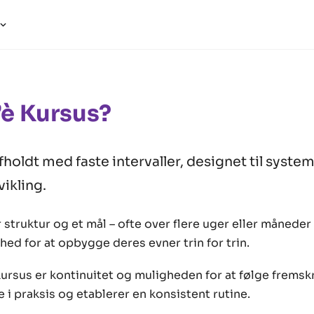
’è Kursus?
fholdt med faste intervaller, designet til syste
ikling.
r struktur og et mål – ofte over flere uger eller måneder
ed for at opbygge deres evner trin for trin.
ursus er kontinuitet og muligheden for at følge fremsk
 i praksis og etablerer en konsistent rutine.