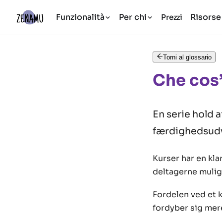
Funzionalità
Per chi
Risorse
Prezzi
Torni al glossario
Che cos
En serie hold a
færdighedsudv
Kurser har en kla
deltagerne muligh
Fordelen ved et k
fordyber sig mere