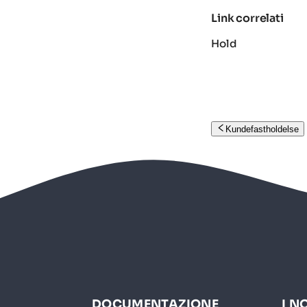
Link correlati
Hold
Kundefastholdelse
DOCUMENTAZIONE
I N