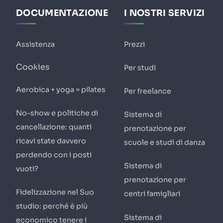
DOCUMENTAZIONE
I NOSTRI SERVIZI
Assistenza
Prezzi
Cookies
Per studi
Aerobica + yoga = pilates
Per freelance
No-show e politiche di
Sistema di
cancellazione: quanti
prenotazione per
ricavi state davvero
scuole e studi di danza
perdendo con i posti
Sistema di
vuoti?
prenotazione per
Fidelizzazione nel Suo
centri famigliari
studio: perché è più
Sistema di
economico tenere i