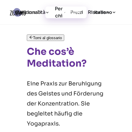
Per
Funzionalità
Risorse
Accesso
Prezzi
Registrazione
Italiano
chi
Torni al glossario
Che cos’è
Meditation?
Eine Praxis zur Beruhigung
des Geistes und Förderung
der Konzentration. Sie
begleitet häufig die
Yogapraxis.