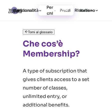
Per
Funzionalità
Risorse
Accesso
Prezzi
Registrazione
Italiano
chi
Torni al glossario
Che cos’è
Membership?
A type of subscription that
gives clients access to a set
number of classes,
unlimited entry, or
additional benefits.