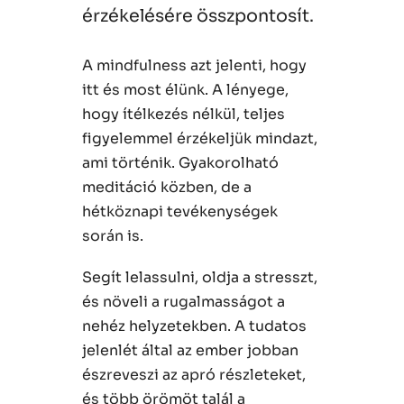
érzékelésére összpontosít.
A mindfulness azt jelenti, hogy
itt és most élünk. A lényege,
hogy ítélkezés nélkül, teljes
figyelemmel érzékeljük mindazt,
ami történik. Gyakorolható
meditáció közben, de a
hétköznapi tevékenységek
során is.
Segít lelassulni, oldja a stresszt,
és növeli a rugalmasságot a
nehéz helyzetekben. A tudatos
jelenlét által az ember jobban
észreveszi az apró részleteket,
és több örömöt talál a