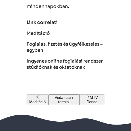
mindennapokban.
Link correlati
Meditáció
Foglalás, fizetés és ügyfélkezelés –
egyben
Ingyenes online foglalási rendszer
stúdióknak és oktatóknak
Veda tutti i
MTV
Meditáció
termini
Dance