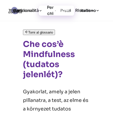
Per
Funzionalità
Risorse
Accesso
Prezzi
Registrazione
Italiano
chi
Torni al glossario
Che cos’è
Mindfulness
(tudatos
jelenlét)?
Gyakorlat, amely a jelen
pillanatra, a test, az elme és
a környezet tudatos