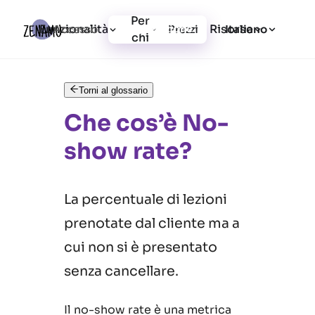
Per
Funzionalità
Risorse
Accesso
Prezzi
Registrazione
Italiano
chi
Torni al glossario
Che cos’è No-
show rate?
La percentuale di lezioni
prenotate dal cliente ma a
cui non si è presentato
senza cancellare.
Il no-show rate è una metrica