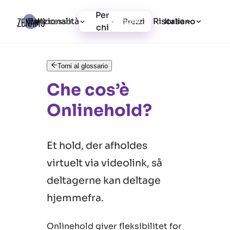
Per
Funzionalità
Risorse
Accesso
Prezzi
Registrazione
Italiano
chi
Torni al glossario
Che cos’è
Onlinehold?
Et hold, der afholdes
virtuelt via videolink, så
deltagerne kan deltage
hjemmefra.
Onlinehold giver fleksibilitet for