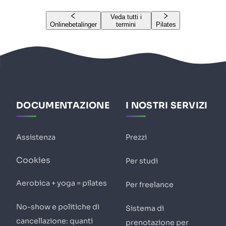
Veda tutti i
Onlinebetalinger
termini
Pilates
DOCUMENTAZIONE
I NOSTRI SERVIZI
Assistenza
Prezzi
Cookies
Per studi
Aerobica + yoga = pilates
Per freelance
No-show e politiche di
Sistema di
cancellazione: quanti
prenotazione per