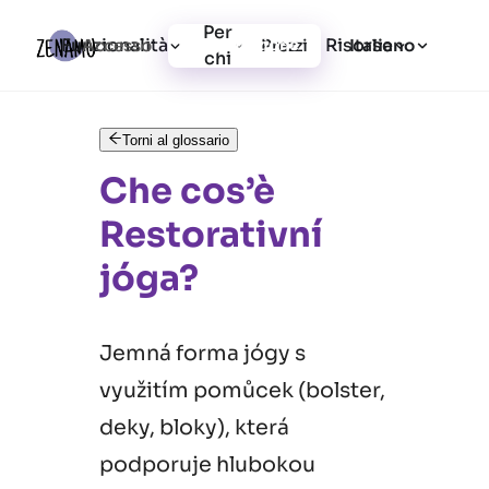
Per
Funzionalità
Risorse
Accesso
Prezzi
Registrazione
Italiano
chi
Torni al glossario
Che cos’è
Restorativní
jóga?
Jemná forma jógy s
využitím pomůcek (bolster,
deky, bloky), která
podporuje hlubokou