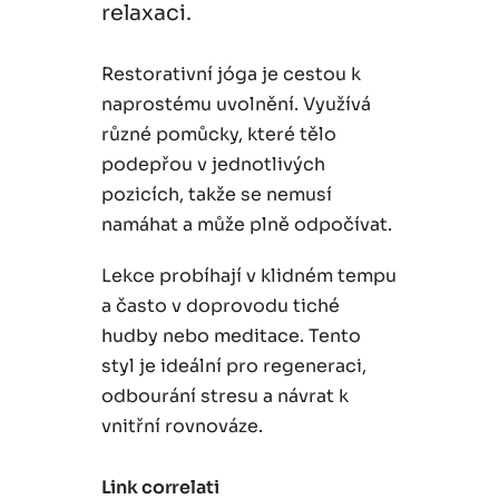
relaxaci.
Restorativní jóga je cestou k
naprostému uvolnění. Využívá
různé pomůcky, které tělo
podepřou v jednotlivých
pozicích, takže se nemusí
namáhat a může plně odpočívat.
Lekce probíhají v klidném tempu
a často v doprovodu tiché
hudby nebo meditace. Tento
styl je ideální pro regeneraci,
odbourání stresu a návrat k
vnitřní rovnováze.
Link correlati