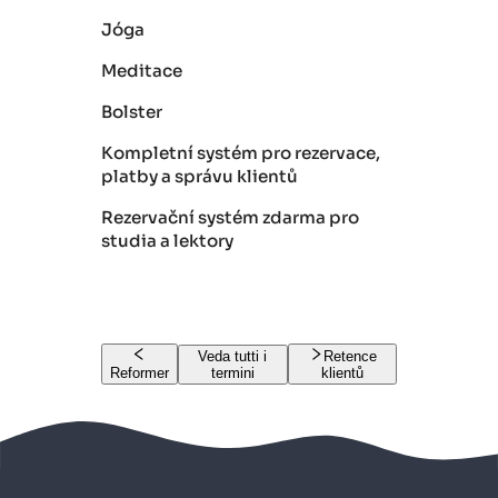
Jóga
Meditace
Bolster
Kompletní systém pro rezervace,
platby a správu klientů
Rezervační systém zdarma pro
studia a lektory
Veda tutti i
Retence
Reformer
termini
klientů