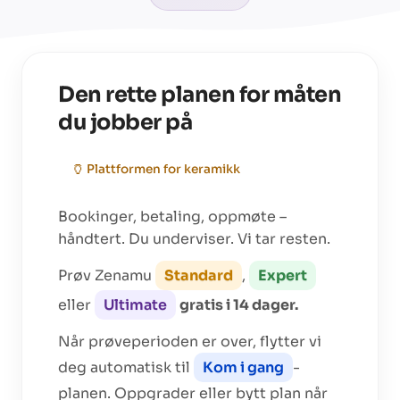
Den rette planen for måten
du jobber på
🏺
Plattformen for
keramikk
Bookinger, betaling, oppmøte –
håndtert. Du underviser. Vi tar resten.
Prøv Zenamu
Standard
,
Expert
eller
Ultimate
gratis i 14 dager.
Når prøveperioden er over, flytter vi
deg automatisk til
Kom i gang
-
planen. Oppgrader eller bytt plan når