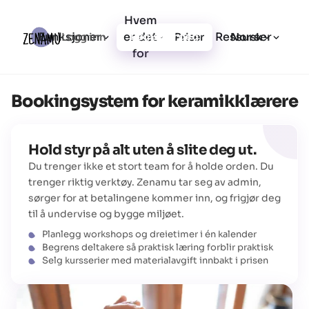
Hvem
Funksjoner
er det
Ressurser
Logg inn
Priser
Registrer deg
Norsk
for
Bookingsystem for keramikklærere
Hold styr på alt uten å slite deg ut.
Du trenger ikke et stort team for å holde orden. Du
trenger riktig verktøy. Zenamu tar seg av admin,
sørger for at betalingene kommer inn, og frigjør deg
til å undervise og bygge miljøet.
Planlegg workshops og dreietimer i én kalender
Begrens deltakere så praktisk læring forblir praktisk
Selg kursserier med materialavgift innbakt i prisen