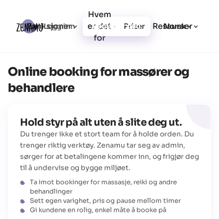
Hvem
Funksjoner
er det
Ressurser
Logg inn
Priser
Registrer deg
Norsk
for
Online booking for massører og
behandlere
Hold styr på alt uten å slite deg ut.
Du trenger ikke et stort team for å holde orden. Du
trenger riktig verktøy. Zenamu tar seg av admin,
sørger for at betalingene kommer inn, og frigjør deg
til å undervise og bygge miljøet.
Ta imot bookinger for massasje, reiki og andre
behandlinger
Sett egen varighet, pris og pause mellom timer
Gi kundene en rolig, enkel måte å booke på