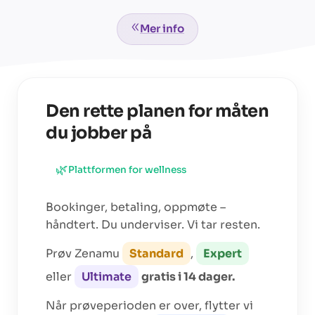
Mer info
Den rette planen for måten
du jobber på
🌿
Plattformen for
wellness
Bookinger, betaling, oppmøte –
håndtert. Du underviser. Vi tar resten.
Prøv Zenamu
Standard
,
Expert
eller
Ultimate
gratis i 14 dager.
Når prøveperioden er over, flytter vi