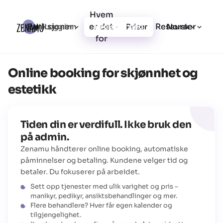
Hvem
Funksjoner
er det
Ressurser
Logg inn
Priser
Registrer deg
Norsk
for
Online booking for skjønnhet og
estetikk
Tiden din er verdifull. Ikke bruk den
på admin.
Zenamu håndterer online booking, automatiske
påminnelser og betaling. Kundene velger tid og
betaler. Du fokuserer på arbeidet.
Sett opp tjenester med ulik varighet og pris –
manikyr, pedikyr, ansiktsbehandlinger og mer.
Flere behandlere? Hver får egen kalender og
tilgjengelighet.