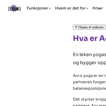
Funksjoner
Hvem er det for
Priser
Tilbake til ordlisten
Hva er A
En leken yogas
og bygger opp t
Acro yoga er en 
partneren funger
balanseposisjone
Det styrker krop
partnere. For ma