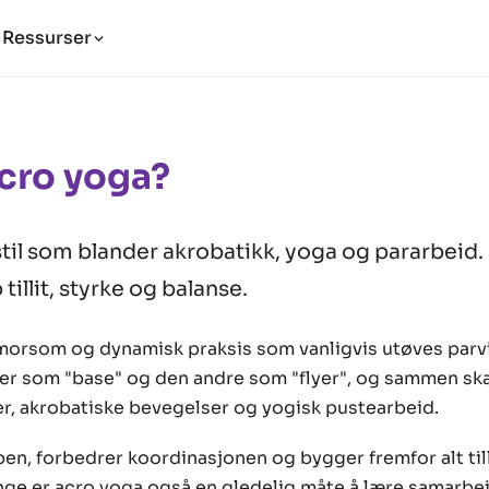
Ressurser
cro yoga?
til som blander akrobatikk, yoga og pararbeid.
illit, styrke og balanse.
morsom og dynamisk praksis som vanligvis utøves parv
er som "base" og den andre som "flyer", og sammen sk
r, akrobatiske bevegelser og yogisk pustearbeid.
pen, forbedrer koordinasjonen og bygger fremfor alt til
nge er acro yoga også en gledelig måte å lære samarb