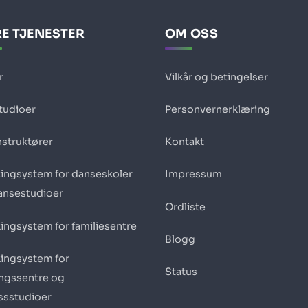
E TJENESTER
OM OSS
r
Vilkår og betingelser
studioer
Personvernerklæring
nstruktører
Kontakt
ingsystem for danseskoler
Impressum
ansestudioer
Ordliste
ingsystem for familiesentre
Blogg
ingsystem for
Status
ingssentre og
essstudioer