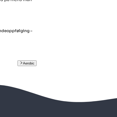
undeoppfølging –
Aerobic