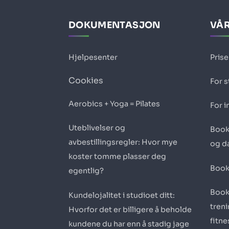
DOKUMENTASJON
VÅR
Hjelpesenter
Prise
Cookies
For 
Aerobics + Yoga = Pilates
For i
Uteblivelser og
Book
avbestillingsregler: Hvor mye
og d
koster tomme plasser deg
Book
egentlig?
Book
Kundelojalitet i studioet ditt:
tren
Hvorfor det er billigere å beholde
fitn
kundene du har enn å stadig jage