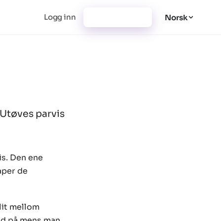
Logg inn
Registrer deg
Norsk
 Utøves parvis
is. Den ene
aper de
lit mellom
eid på mens man