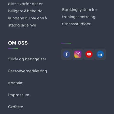
ditt: Hvorfor det er
Bookingsystem for
billigere å beholde
treningssentre og
kundene du har enn å
fitnessstudioer
stadig jage nye
OM OSS
Vilkår og betingelser
Personvernerklæring
Kontakt
Impressum
Ordliste