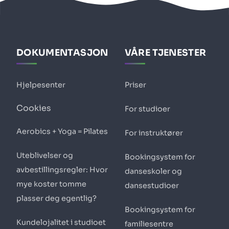
DOKUMENTASJON
VÅRE TJENESTER
Hjelpesenter
Priser
Cookies
For studioer
Aerobics + Yoga = Pilates
For instruktører
Uteblivelser og
Bookingsystem for
avbestillingsregler: Hvor
danseskoler og
mye koster tomme
dansestudioer
plasser deg egentlig?
Bookingsystem for
Kundelojalitet i studioet
familiesentre