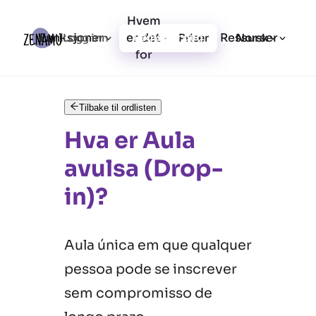
Hvem
Funksjoner
er det
Ressurser
Logg inn
Priser
Registrer deg
Norsk
for
Tilbake til ordlisten
Hva er Aula
avulsa (Drop-
in)?
Aula única em que qualquer
pessoa pode se inscrever
sem compromisso de