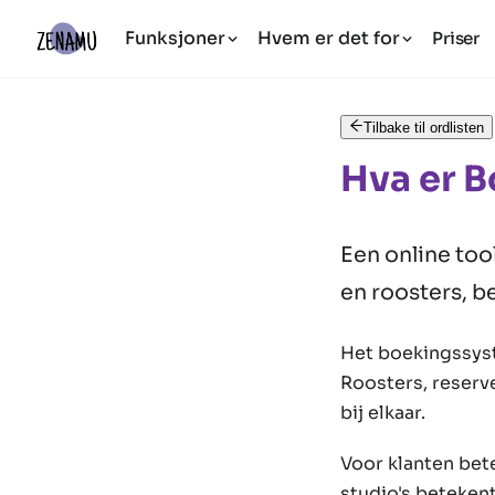
Funksjoner
Hvem er det for
Priser
Tilbake til ordlisten
Hva er 
Een online too
en roosters, b
Het boekingssyst
Roosters, reserv
bij elkaar.
Voor klanten bete
studio's betekent