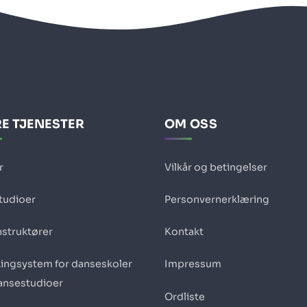
E TJENESTER
OM OSS
r
Vilkår og betingelser
studioer
Personvernerklæring
nstruktører
Kontakt
ingsystem for danseskoler
Impressum
ansestudioer
Ordliste