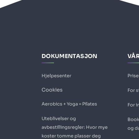
DOKUMENTASJON
VÅR
Hjelpesenter
Prise
Cookies
For 
Aerobics + Yoga = Pilates
For i
Uteblivelser og
Book
avbestillingsregler: Hvor mye
og d
koster tomme plasser deg