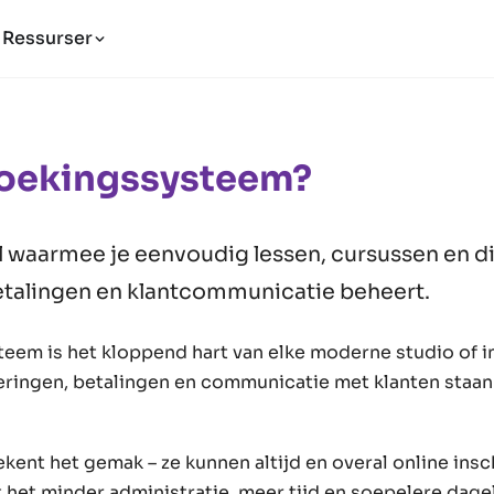
Ressurser
Boekingssysteem?
l waarmee je eenvoudig lessen, cursussen en d
etalingen en klantcommunicatie beheert.
eem is het kloppend hart van elke moderne studio of in
eringen, betalingen en communicatie met klanten staan 
kent het gemak – ze kunnen altijd en overal online insc
 het minder administratie, meer tijd en soepelere dage