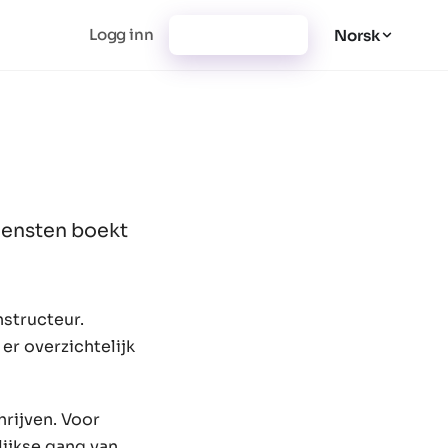
Logg inn
Registrer deg
Norsk
iensten boekt
structeur.
er overzichtelijk
hrijven. Voor
lijkse gang van