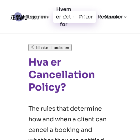
Hvem
Funksjoner
er det
Ressurser
Logg inn
Priser
Registrer deg
Norsk
for
Tilbake til ordlisten
Hva er
Cancellation
Policy?
The rules that determine
how and when a client can
cancel a booking and