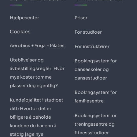
Hjelpesenter
Priser
Cookies
For studioer
Aerobics + Yoga = Pilates
For instruktører
Uteblivelser og
Bookingsystem for
avbestillingsregler: Hvor
danseskoler og
mye koster tomme
dansestudioer
plasser deg egentlig?
Bookingsystem for
Kundelojalitet i studioet
familiesentre
ditt: Hvorfor det er
Bookingsystem for
billigere å beholde
treningssentre og
kundene du har enn å
fitnessstudioer
stadig jage nye