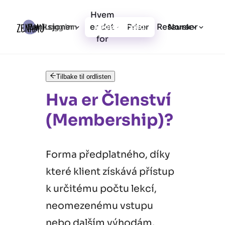
Hvem
Funksjoner
er det
Ressurser
Logg inn
Priser
Registrer deg
Norsk
for
Tilbake til ordlisten
Hva er Členství
(Membership)?
Forma předplatného, díky
které klient získává přístup
k určitému počtu lekcí,
neomezenému vstupu
nebo dalším výhodám.