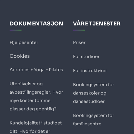
DOKUMENTASJON
VÅRE TJENESTER
Hjelpesenter
Priser
Cookies
For studioer
Aerobics + Yoga = Pilates
For instruktører
Uteblivelser og
Bookingsystem for
avbestillingsregler: Hvor
danseskoler og
mye koster tomme
dansestudioer
plasser deg egentlig?
Bookingsystem for
Kundelojalitet i studioet
familiesentre
ditt: Hvorfor det er