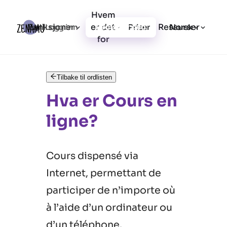
Hvem
Funksjoner
er det
Ressurser
Logg inn
Priser
Registrer deg
Norsk
for
Tilbake til ordlisten
Hva er Cours en
ligne?
Cours dispensé via
Internet, permettant de
participer de n’importe où
à l’aide d’un ordinateur ou
d’un téléphone.