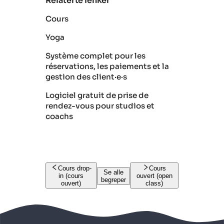
Relaterte lenker
Cours
Yoga
Système complet pour les
réservations, les paiements et la
gestion des client·e·s
Logiciel gratuit de prise de
rendez-vous pour studios et
coachs
Cours drop-
Cours
Se alle
in (cours
ouvert (open
begreper
ouvert)
class)