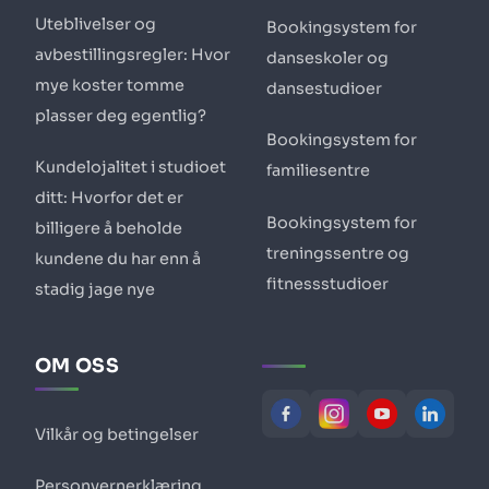
Uteblivelser og
Bookingsystem for
avbestillingsregler: Hvor
danseskoler og
mye koster tomme
dansestudioer
plasser deg egentlig?
Bookingsystem for
Kundelojalitet i studioet
familiesentre
ditt: Hvorfor det er
Bookingsystem for
billigere å beholde
treningssentre og
kundene du har enn å
fitnessstudioer
stadig jage nye
OM OSS
Vilkår og betingelser
Personvernerklæring