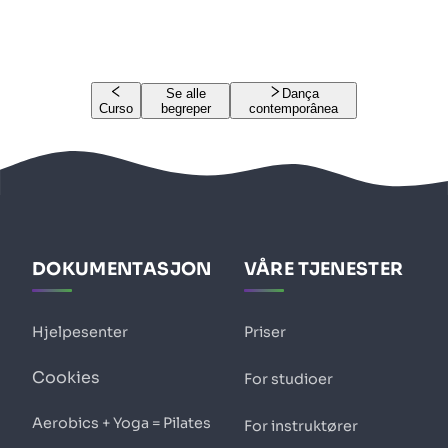
Se alle
Dança
Curso
begreper
contemporânea
DOKUMENTASJON
VÅRE TJENESTER
Hjelpesenter
Priser
Cookies
For studioer
Aerobics + Yoga = Pilates
For instruktører