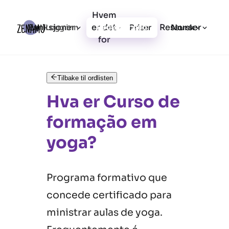
Hvem
Funksjoner
er det
Ressurser
Logg inn
Priser
Registrer deg
Norsk
for
Tilbake til ordlisten
Hva er Curso de
formação em
yoga?
Programa formativo que
concede certificado para
ministrar aulas de yoga.