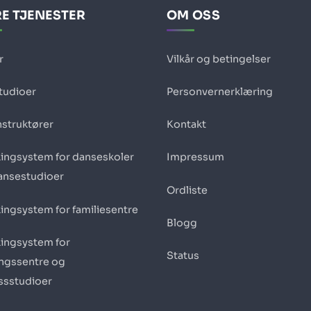
E TJENESTER
OM OSS
r
Vilkår og betingelser
studioer
Personvernerklæring
nstruktører
Kontakt
ingsystem for danseskoler
Impressum
ansestudioer
Ordliste
ingsystem for familiesentre
Blogg
ingsystem for
Status
ingssentre og
essstudioer