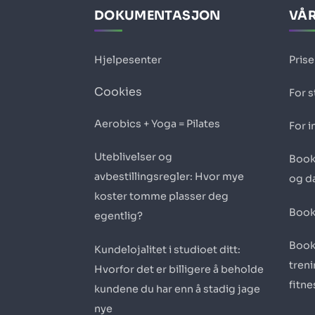
DOKUMENTASJON
VÅR
Hjelpesenter
Prise
Cookies
For 
Aerobics + Yoga = Pilates
For i
Uteblivelser og
Book
avbestillingsregler: Hvor mye
og d
koster tomme plasser deg
Book
egentlig?
Book
Kundelojalitet i studioet ditt:
tren
Hvorfor det er billigere å beholde
fitn
kundene du har enn å stadig jage
nye