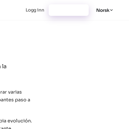
Logg inn
Registrer deg
Norsk
 la
rar varias
pantes paso a
pia evolución.
tante.