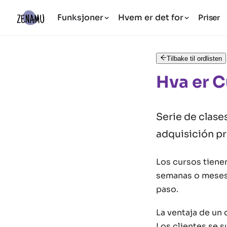
Funksjoner
Hvem er det for
Priser
Tilbake til ordlisten
Hva er 
Serie de clases
adquisición pr
Los cursos tienen
semanas o meses,
paso.
La ventaja de un 
Los clientes se 