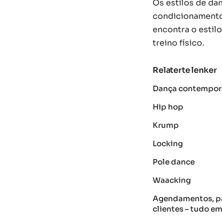
Os estilos de d
condicionamento 
encontra o estil
treino físico.
Relaterte lenker
Dança contempor
Hip hop
Krump
Locking
Pole dance
Waacking
Agendamentos, p
clientes – tudo em