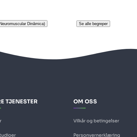
 Neuromuscular Dinâmica)
Se alle begreper
E TJENESTER
OM OSS
r
Vilkår og betingelser
studioer
Personvernerklæring