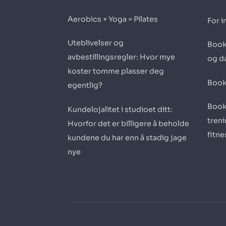
Aerobics + Yoga = Pilates
For i
Uteblivelser og
Book
avbestillingsregler: Hvor mye
og d
koster tomme plasser deg
Book
egentlig?
Book
Kundelojalitet i studioet ditt:
tren
Hvorfor det er billigere å beholde
fitn
kundene du har enn å stadig jage
nye