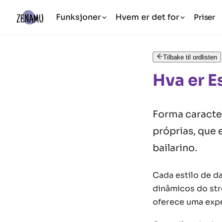
Funksjoner
Hvem er det for
Priser
Tilbake til ordlisten
Hva er E
Forma caracte
próprias, que
bailarino.
Cada estilo de da
dinâmicos do str
oferece uma expe