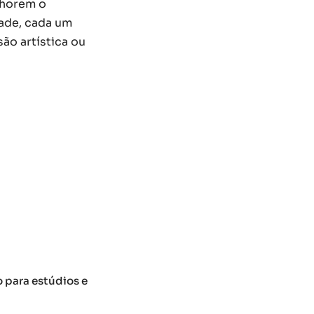
lhorem o
dade, cada um
ão artística ou
o para estúdios e