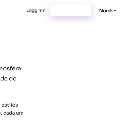
Logg inn
Registrer deg
Norsk
tmosfera
ade do
 estilos
s, cada um