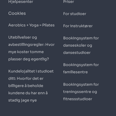
Hjelpesenter
Priser
Cookies
For studioer
Aerobics + Yoga = Pilates
For instruktører
Uteblivelser og
Bookingsystem for
avbestillingsregler: Hvor
danseskoler og
mye koster tomme
dansestudioer
plasser deg egentlig?
Bookingsystem for
Kundelojalitet i studioet
familiesentre
ditt: Hvorfor det er
Bookingsystem for
billigere å beholde
treningssentre og
kundene du har enn å
fitnessstudioer
stadig jage nye