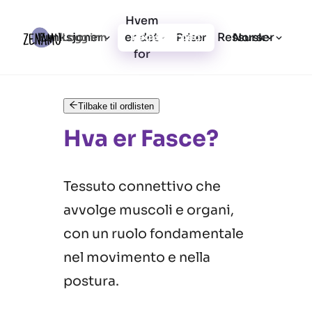
Hvem
Funksjoner
er det
Ressurser
Logg inn
Priser
Registrer deg
Norsk
for
Tilbake til ordlisten
Hva er Fasce?
Tessuto connettivo che
avvolge muscoli e organi,
con un ruolo fondamentale
nel movimento e nella
postura.