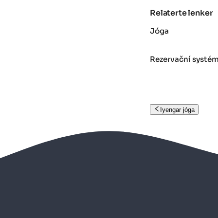
Relaterte lenker
Jóga
Rezervační systém
Iyengar jóga