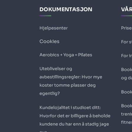
DOKUMENTASJON
VÅR
Hjelpesenter
Prise
Cookies
For 
Aerobics + Yoga = Pilates
For i
Uteblivelser og
Book
avbestillingsregler: Hvor mye
og d
koster tomme plasser deg
Book
egentlig?
Book
Kundelojalitet i studioet ditt:
tren
Hvorfor det er billigere å beholde
fitn
kundene du har enn å stadig jage