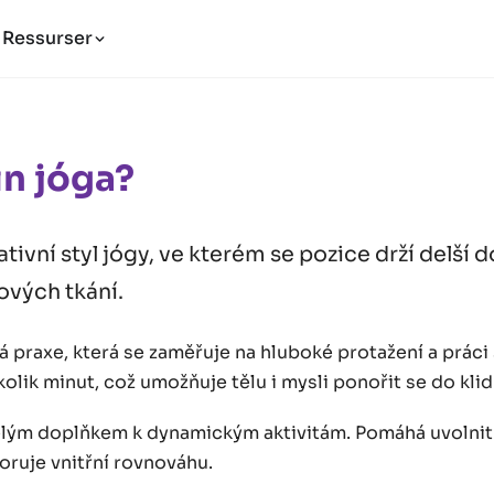
Ressurser
in jóga?
tivní styl jógy, ve kterém se pozice drží delší 
ových tkání.
á praxe, která se zaměřuje na hluboké protažení a práci 
kolik minut, což umožňuje tělu i mysli ponořit se do klid
vělým doplňkem k dynamickým aktivitám. Pomáhá uvolnit 
poruje vnitřní rovnováhu.