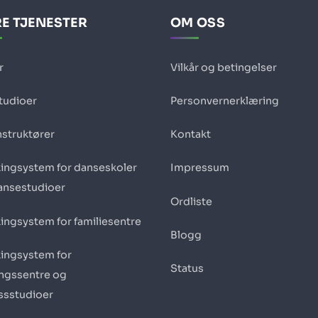
E TJENESTER
OM OSS
r
Vilkår og betingelser
studioer
Personvernerklæring
nstruktører
Kontakt
ingsystem for danseskoler
Impressum
ansestudioer
Ordliste
ingsystem for familiesentre
Blogg
ingsystem for
Status
ingssentre og
essstudioer