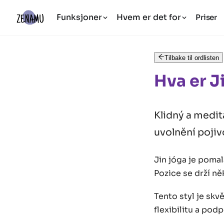
Funksjoner
Hvem er det for
Priser
Tilbake til ordlisten
Hva er J
Klidný a medita
uvolnění pojiv
Jin jóga je pomal
Pozice se drží ně
Tento styl je sk
flexibilitu a pod