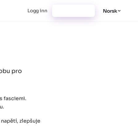
Logg inn
Registrer deg
Norsk
dobu pro
s fasciemi.
u.
napětí, zlepšuje