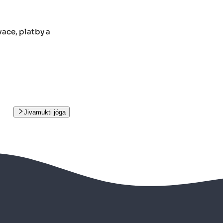
ace, platby a
Jivamukti jóga