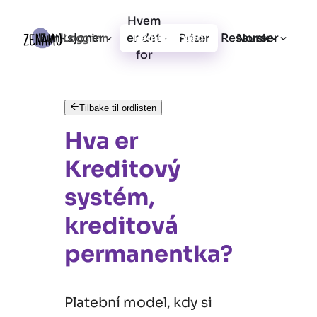
Hvem
Funksjoner
er det
Ressurser
Logg inn
Priser
Registrer deg
Norsk
for
Tilbake til ordlisten
Hva er
Kreditový
systém,
kreditová
permanentka?
Platební model, kdy si