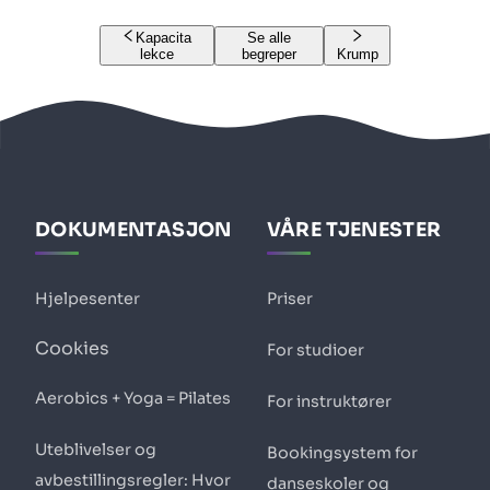
Kapacita
Se alle
lekce
begreper
Krump
DOKUMENTASJON
VÅRE TJENESTER
Hjelpesenter
Priser
Cookies
For studioer
Aerobics + Yoga = Pilates
For instruktører
Uteblivelser og
Bookingsystem for
avbestillingsregler: Hvor
danseskoler og