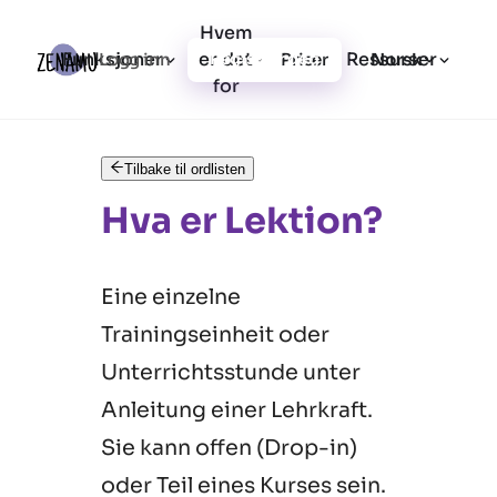
Hvem
Funksjoner
er det
Ressurser
Logg inn
Priser
Registrer deg
Norsk
for
Tilbake til ordlisten
Hva er Lektion?
Eine einzelne
Trainingseinheit oder
Unterrichtsstunde unter
Anleitung einer Lehrkraft.
Sie kann offen (Drop-in)
oder Teil eines Kurses sein.