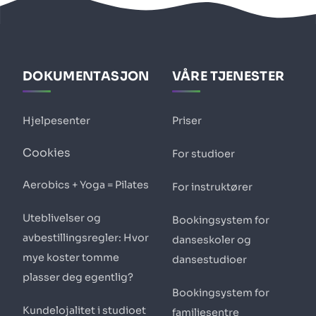
DOKUMENTASJON
VÅRE TJENESTER
Hjelpesenter
Priser
Cookies
For studioer
Aerobics + Yoga = Pilates
For instruktører
Uteblivelser og
Bookingsystem for
avbestillingsregler: Hvor
danseskoler og
mye koster tomme
dansestudioer
plasser deg egentlig?
Bookingsystem for
Kundelojalitet i studioet
familiesentre