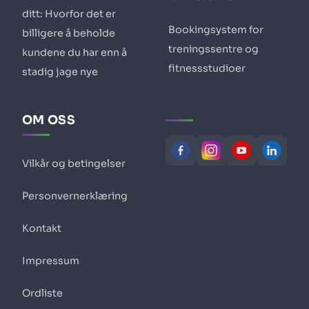
ditt: Hvorfor det er
Bookingsystem for
billigere å beholde
treningssentre og
kundene du har enn å
fitnessstudioer
stadig jage nye
OM OSS
Vilkår og betingelser
Personvernerklæring
Kontakt
Impressum
Ordliste