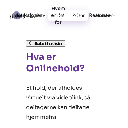
Hvem
Funksjoner
er det
Ressurser
Logg inn
Priser
Registrer deg
Norsk
for
Tilbake til ordlisten
Hva er
Onlinehold?
Et hold, der afholdes
virtuelt via videolink, så
deltagerne kan deltage
hjemmefra.