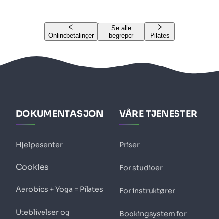
Se alle
Onlinebetalinger
begreper
Pilates
DOKUMENTASJON
VÅRE TJENESTER
Hjelpesenter
Priser
Cookies
For studioer
Aerobics + Yoga = Pilates
For instruktører
Uteblivelser og
Bookingsystem for