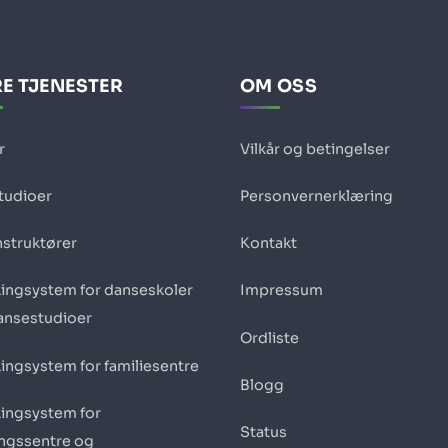
E TJENESTER
OM OSS
r
Vilkår og betingelser
studioer
Personvernerklæring
nstruktører
Kontakt
ingsystem for danseskoler
Impressum
ansestudioer
Ordliste
ingsystem for familiesentre
Blogg
ingsystem for
Status
ingssentre og