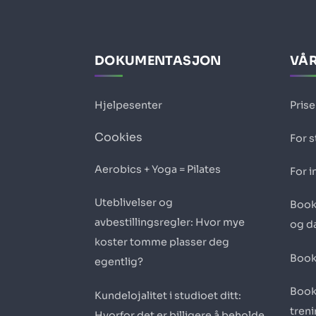
DOKUMENTASJON
VÅR
Hjelpesenter
Prise
Cookies
For 
Aerobics + Yoga = Pilates
For i
Uteblivelser og
Book
avbestillingsregler: Hvor mye
og d
koster tomme plasser deg
Book
egentlig?
Book
Kundelojalitet i studioet ditt:
tren
Hvorfor det er billigere å beholde