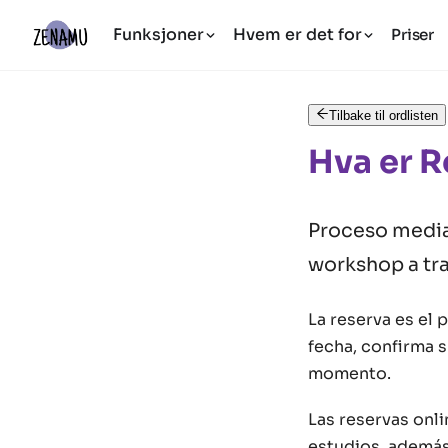
Funksjoner
Hvem er det for
Priser
Tilbake til ordlisten
Hva er R
Proceso median
workshop a tra
La reserva es el 
fecha, confirma s
momento.
Las reservas onli
estudios, además,