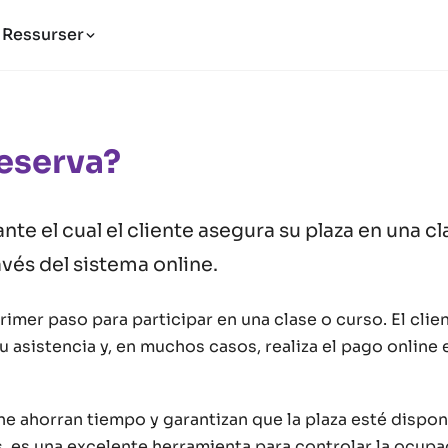
Ressurser
eserva?
te el cual el cliente asegura su plaza en una cl
vés del sistema online.
primer paso para participar en una clase o curso. El clie
u asistencia y, en muchos casos, realiza el pago online
ne ahorran tiempo y garantizan que la plaza esté disponi
 es una excelente herramienta para controlar la ocupac