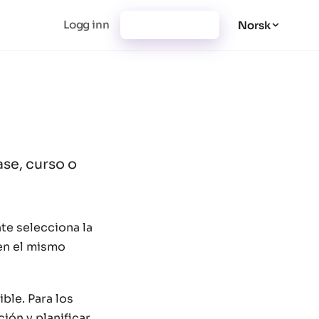
Logg inn
Registrer deg
Norsk
ase, curso o
nte selecciona la
 en el mismo
ble. Para los
ión y planificar