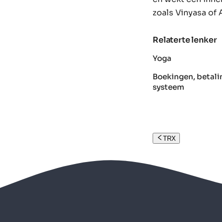
zoals Vinyasa of 
Relaterte lenker
Yoga
Boekingen, betali
systeem
TRX