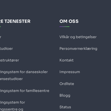
E TJENESTER
OM OSS
r
Vilkår og betingelser
studioer
Personvernerklæring
nstruktører
Kontakt
ingsystem for danseskoler
Impressum
ansestudioer
Ordliste
ingsystem for familiesentre
Blogg
ingsystem for
Status
ingssentre og