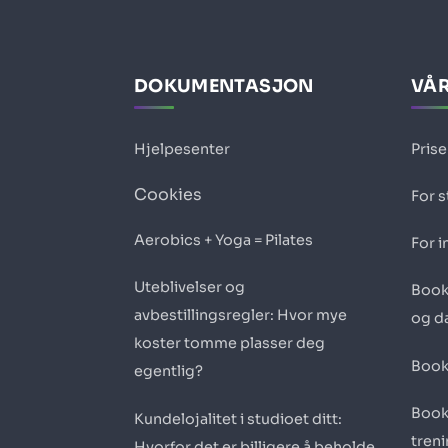
DOKUMENTASJON
VÅR
Hjelpesenter
Prise
Cookies
For 
Aerobics + Yoga = Pilates
For i
Uteblivelser og
Book
avbestillingsregler: Hvor mye
og d
koster tomme plasser deg
Book
egentlig?
Book
Kundelojalitet i studioet ditt:
tren
Hvorfor det er billigere å beholde