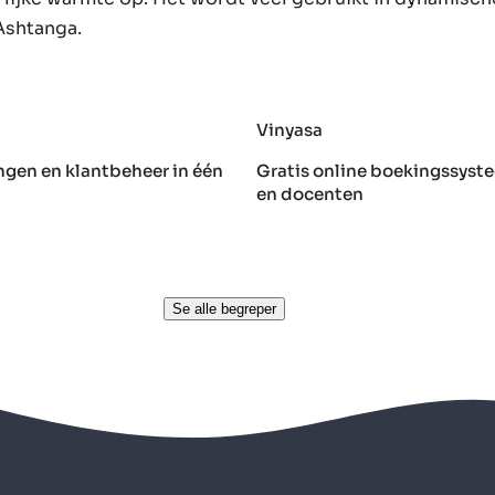
Ashtanga.
Vinyasa
ngen en klantbeheer in één
Gratis online boekingssyste
en docenten
Se alle begreper