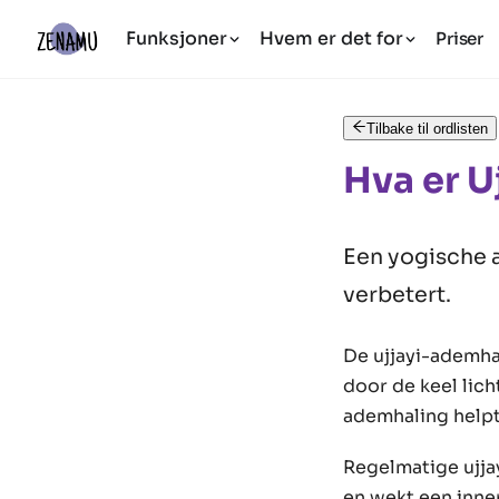
Funksjoner
Hvem er det for
Priser
Tilbake til ordlisten
Hva er U
Een yogische 
verbetert.
De ujjayi-ademha
door de keel lic
ademhaling helpt
Regelmatige ujja
en wekt een inne