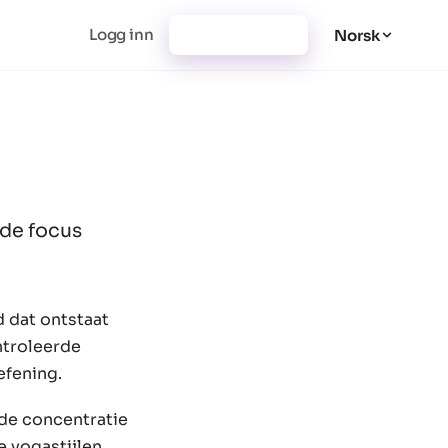
Logg inn
Registrer deg
Norsk
 de focus
d dat ontstaat
ntroleerde
efening.
 de concentratie
e yogastijlen