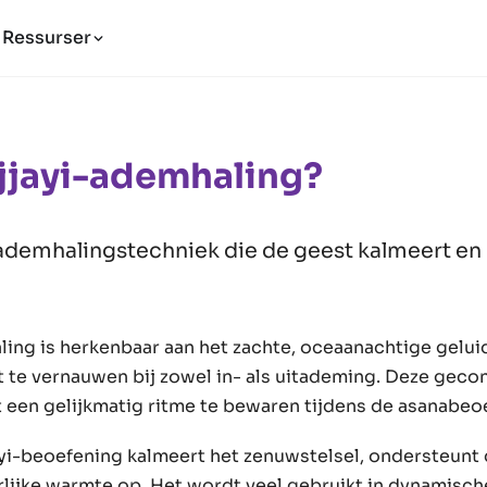
Ressurser
jjayi-ademhaling?
ademhalingstechniek die de geest kalmeert en
ling is herkenbaar aan het zachte, oceaanachtige gelui
ht te vernauwen bij zowel in- als uitademing. Deze geco
 een gelijkmatig ritme te bewaren tijdens de asanabeo
yi-beoefening kalmeert het zenuwstelsel, ondersteunt
rlijke warmte op. Het wordt veel gebruikt in dynamisch