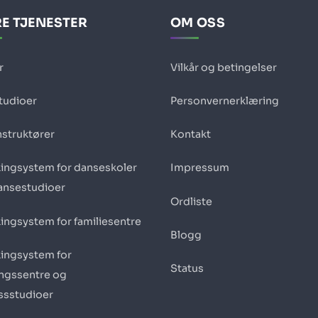
E TJENESTER
OM OSS
r
Vilkår og betingelser
studioer
Personvernerklæring
nstruktører
Kontakt
ingsystem for danseskoler
Impressum
ansestudioer
Ordliste
ingsystem for familiesentre
Blogg
ingsystem for
Status
ingssentre og
essstudioer