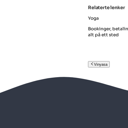
Relaterte lenker
Yoga
Bookinger, betali
alt på ett sted
Vinyasa