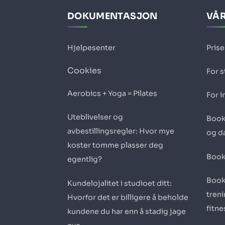
DOKUMENTASJON
VÅR
Hjelpesenter
Prise
Cookies
For 
Aerobics + Yoga = Pilates
For i
Uteblivelser og
Book
avbestillingsregler: Hvor mye
og d
koster tomme plasser deg
Book
egentlig?
Book
Kundelojalitet i studioet ditt:
tren
Hvorfor det er billigere å beholde
fitn
kundene du har enn å stadig jage