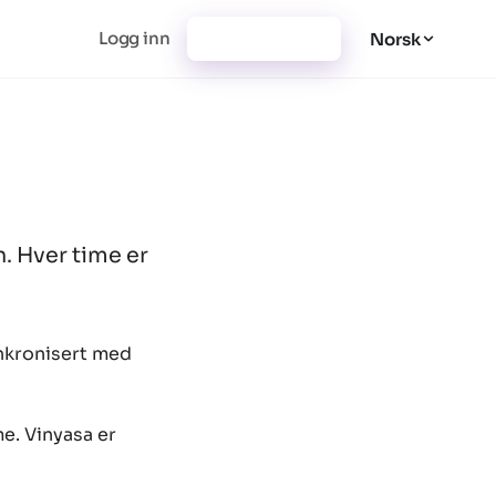
Logg inn
Registrer deg
Norsk
. Hver time er
ynkronisert med
me. Vinyasa er