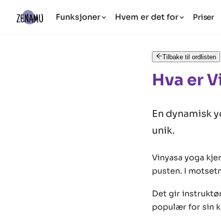
Funksjoner
Hvem er det for
Priser
Tilbake til ordlisten
Hva er V
En dynamisk yo
unik.
Vinyasa yoga kje
pusten. I motsetn
Det gir instruktø
populær for sin k