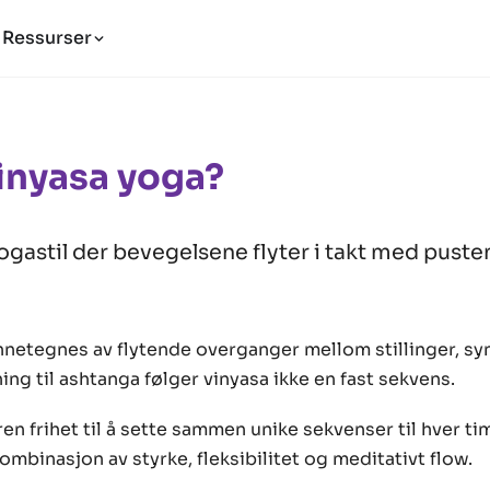
Ressurser
inyasa yoga?
gastil der bevegelsene flyter i takt med pusten
nnetegnes av flytende overganger mellom stillinger, s
ing til ashtanga følger vinyasa ikke en fast sekvens.
ren frihet til å sette sammen unike sekvenser til hver ti
ombinasjon av styrke, fleksibilitet og meditativt flow.