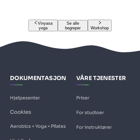
Vinyasa
Se alle
yoga
begreper
Workshop
DOKUMENTASJON
VÅRE TJENESTER
Hjelpesenter
Priser
Cookies
For studioer
Aerobics + Yoga = Pilates
For instruktører