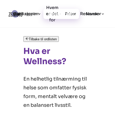
Hvem
Funksjoner
er det
Ressurser
Logg inn
Priser
Registrer deg
Norsk
for
Tilbake til ordlisten
Hva er
Wellness?
En helhetlig tilnærming til
helse som omfatter fysisk
form, mentalt velvære og
en balansert livsstil.