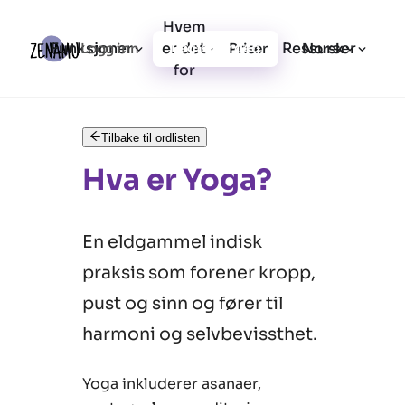
Hvem
Funksjoner
er det
Ressurser
Logg inn
Priser
Registrer deg
Norsk
for
Tilbake til ordlisten
Hva er Yoga?
En eldgammel indisk
praksis som forener kropp,
pust og sinn og fører til
harmoni og selvbevissthet.
Yoga inkluderer asanaer,