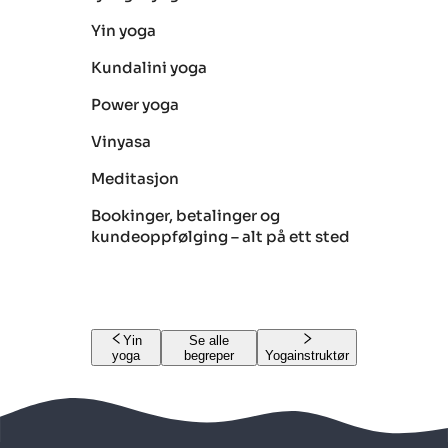
Yin yoga
Kundalini yoga
Power yoga
Vinyasa
Meditasjon
Bookinger, betalinger og
kundeoppfølging – alt på ett sted
Yin
Se alle
yoga
begreper
Yogainstruktør