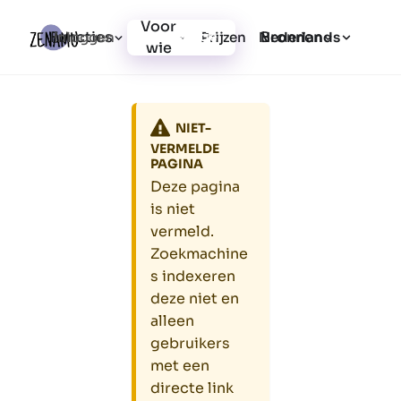
Voor
Functies
Bronnen
Inloggen
Prijzen
Registratie
Nederlands
wie
NIET-
VERMELDE
PAGINA
Deze pagina
is niet
vermeld.
Zoekmachine
s indexeren
deze niet en
alleen
gebruikers
met een
directe link