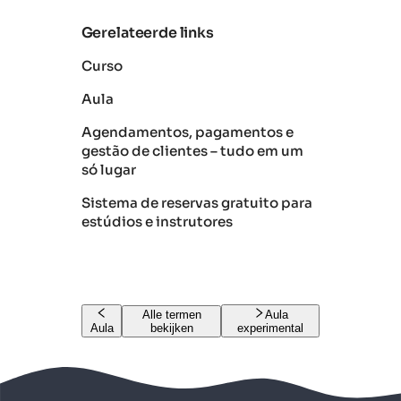
Gerelateerde links
Curso
Aula
Agendamentos, pagamentos e
gestão de clientes – tudo em um
só lugar
Sistema de reservas gratuito para
estúdios e instrutores
Alle termen
Aula
Aula
bekijken
experimental