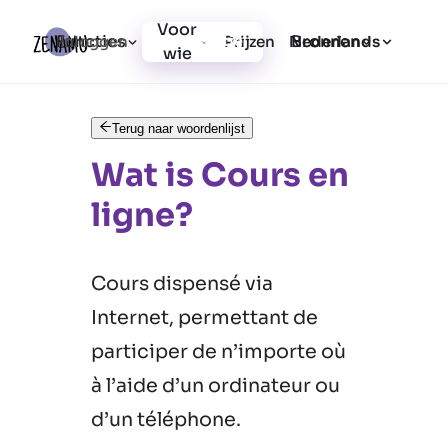
Voor
Functies
Bronnen
Inloggen
Prijzen
Registratie
Nederlands
wie
Terug naar woordenlijst
Wat is Cours en
ligne?
Cours dispensé via
Internet, permettant de
participer de n’importe où
à l’aide d’un ordinateur ou
d’un téléphone.