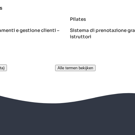
s
Pilates
menti e gestione clienti –
Sistema di prenotazione gra
istruttori
ta)
Alle termen bekijken