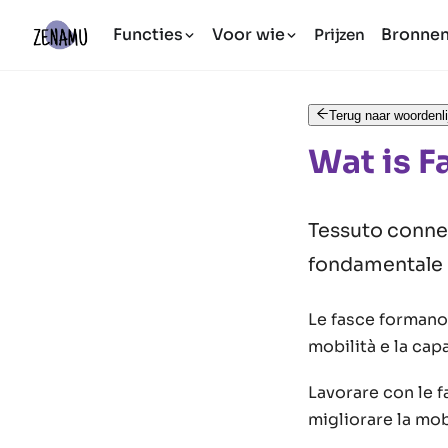
Functies
Voor wie
Bronne
Prijzen
Terug naar woordenli
Wat is F
Tessuto connet
fondamentale 
Le fasce formano 
mobilità e la cap
Lavorare con le f
migliorare la mobi