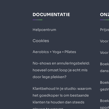
DOCUMENTATIE
ONZ
Helpcentrum
Prijz
Cookies
Voor 
Aerobics + Yoga = Pilates
Voor
No-shows en annuleringsbeleid:
Boek
hoeveel omzet loop je echt mis
dans
door lege plekken?
Boek
Klantbehoud in je studio: waarom
gezi
het goedkoper is om bestaande
Boek
klanten te houden dan steeds
sport
nieuwe te werven