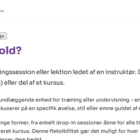
n
jst
old?
ngssession eller lektion ledet af en instruktør.
 eller del af et kursus.
rundlæggende enhed for træning eller undervisning – en
kuserer på en specifik øvelse, stil eller emne guidet af 
ge former, fra enkelt drop-in sessioner åbne for alle til
eret kursus. Denne fleksibilitet gør det muligt for hve
passer dem bedst.