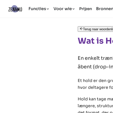
Functies
Voor wie
Bronne
Prijzen
Terug naar woordenli
Wat is H
En enkelt træni
åbent (drop-in)
Et hold er den g
hvor deltagere fo
Hold kan tage man
længere, struktur
det format, der 