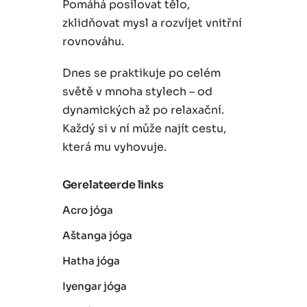
Pomáhá posilovat tělo,
zklidňovat mysl a rozvíjet vnitřní
rovnováhu.
Dnes se praktikuje po celém
světě v mnoha stylech – od
dynamických až po relaxační.
Každý si v ní může najít cestu,
která mu vyhovuje.
Gerelateerde links
Acro jóga
Aštanga jóga
Hatha jóga
Iyengar jóga