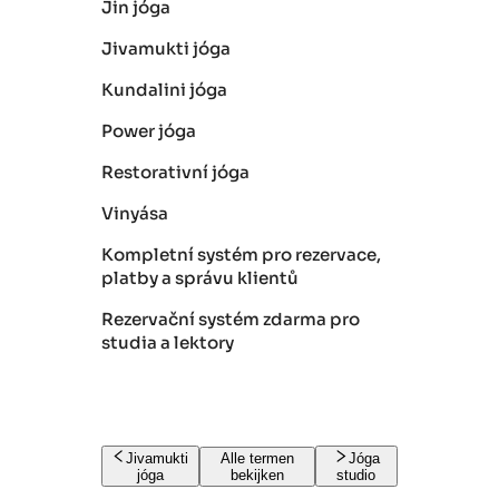
Jin jóga
Jivamukti jóga
Kundalini jóga
Power jóga
Restorativní jóga
Vinyása
Kompletní systém pro rezervace,
platby a správu klientů
Rezervační systém zdarma pro
studia a lektory
Jivamukti
Alle termen
Jóga
jóga
bekijken
studio