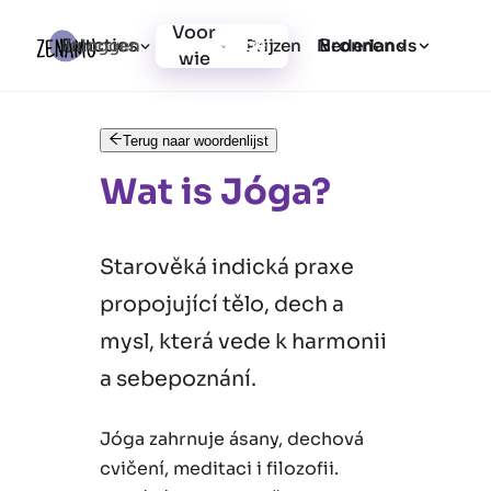
Voor
Functies
Bronnen
Inloggen
Prijzen
Registratie
Nederlands
wie
Terug naar woordenlijst
Wat is Jóga?
Starověká indická praxe
propojující tělo, dech a
mysl, která vede k harmonii
a sebepoznání.
Jóga zahrnuje ásany, dechová
cvičení, meditaci i filozofii.