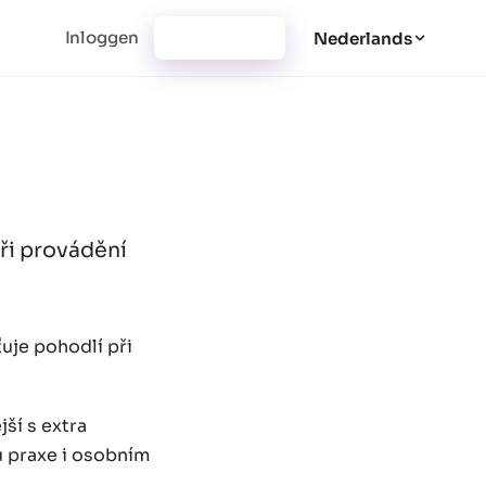
Inloggen
Registratie
Nederlands
při provádění
uje pohodlí při
ší s extra
u praxe i osobním