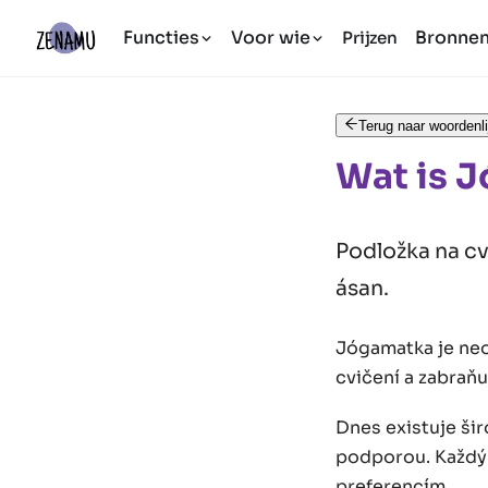
Functies
Voor wie
Bronne
Prijzen
Terug naar woordenli
Wat is 
Podložka na cv
ásan.
Jógamatka je neo
cvičení a zabraňu
Dnes existuje šir
podporou. Každý 
preferencím.