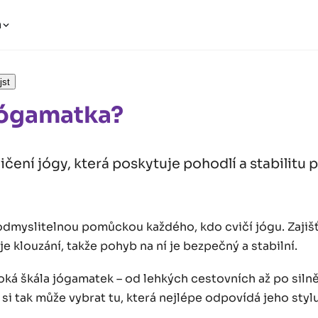
n
jst
Jógamatka?
ičení jógy, která poskytuje pohodlí a stabilitu 
dmyslitelnou pomůckou každého, kdo cvičí jógu. Zajišť
je klouzání, takže pohyb na ní je bezpečný a stabilní.
oká škála jógamatek – od lehkých cestovních až po silněj
si tak může vybrat tu, která nejlépe odpovídá jeho styl