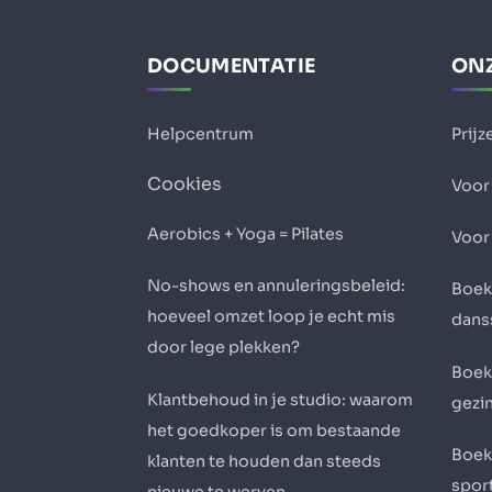
DOCUMENTATIE
ONZ
Helpcentrum
Prijz
Cookies
Voor 
Aerobics + Yoga = Pilates
Voor
No-shows en annuleringsbeleid:
Boek
hoeveel omzet loop je echt mis
dans
door lege plekken?
Boek
Klantbehoud in je studio: waarom
gezi
het goedkoper is om bestaande
Boek
klanten te houden dan steeds
sport
nieuwe te werven