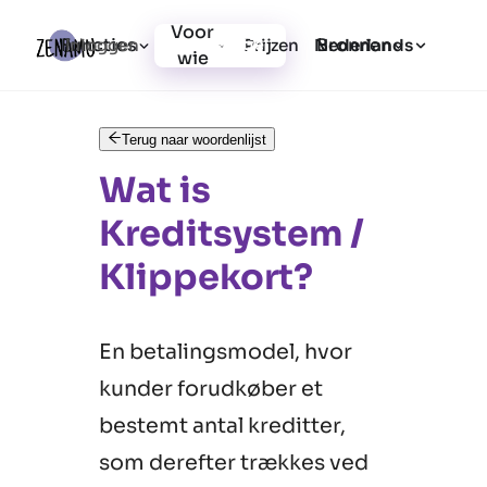
Voor
Functies
Bronnen
Inloggen
Prijzen
Registratie
Nederlands
wie
Terug naar woordenlijst
Wat is
Kreditsystem /
Klippekort?
En betalingsmodel, hvor
kunder forudkøber et
bestemt antal kreditter,
som derefter trækkes ved