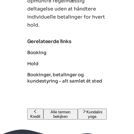
opmuntre regelmæssig
deltagelse uden at håndtere
individuelle betalinger for hvert
hold.
Gerelateerde links
Booking
Hold
Bookinger, betalinger og
kundestyring – alt samlet ét sted
Alle termen
Kundalini
Kredit
bekijken
yoga