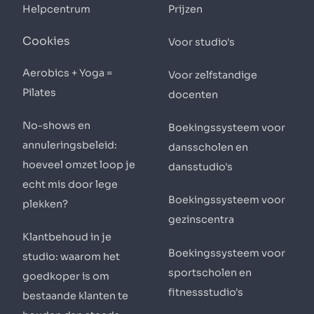
Helpcentrum
Prijzen
Cookies
Voor studio's
Aerobics + Yoga =
Voor zelfstandige
Pilates
docenten
No-shows en
Boekingssysteem voor
annuleringsbeleid:
dansscholen en
hoeveel omzet loop je
dansstudio's
echt mis door lege
Boekingssysteem voor
plekken?
gezinscentra
Klantbehoud in je
Boekingssysteem voor
studio: waarom het
sportscholen en
goedkoper is om
fitnessstudio's
bestaande klanten te