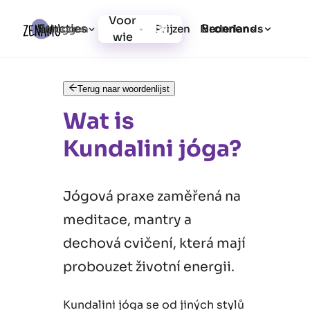
Voor
Functies
Bronnen
Inloggen
Prijzen
Registratie
Nederlands
wie
Terug naar woordenlijst
Wat is
Kundalini jóga?
Jógová praxe zaměřená na
meditace, mantry a
dechová cvičení, která mají
probouzet životní energii.
Kundalini jóga se od jiných stylů