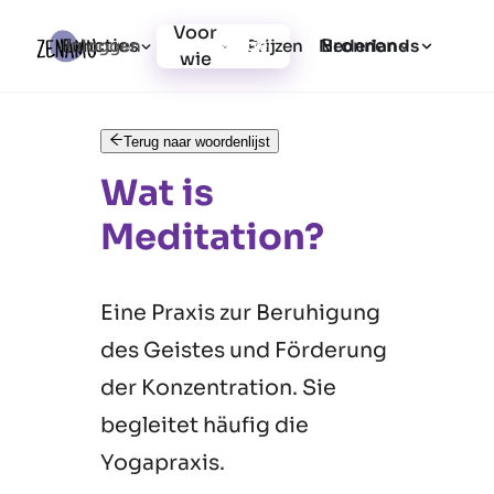
Voor
Functies
Bronnen
Inloggen
Prijzen
Registratie
Nederlands
wie
Terug naar woordenlijst
Wat is
Meditation?
Eine Praxis zur Beruhigung
des Geistes und Förderung
der Konzentration. Sie
begleitet häufig die
Yogapraxis.