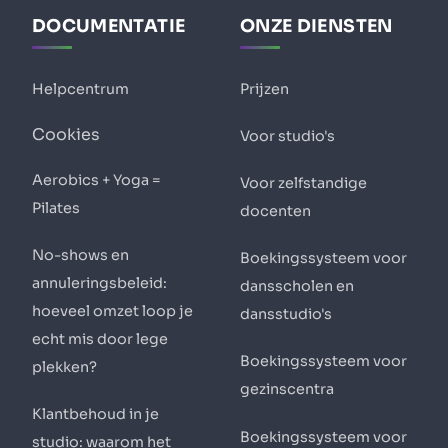
DOCUMENTATIE
ONZE DIENSTEN
Helpcentrum
Prijzen
Cookies
Voor studio's
Aerobics + Yoga =
Voor zelfstandige
Pilates
docenten
No-shows en
Boekingssysteem voor
annuleringsbeleid:
dansscholen en
hoeveel omzet loop je
dansstudio's
echt mis door lege
Boekingssysteem voor
plekken?
gezinscentra
Klantbehoud in je
Boekingssysteem voor
studio: waarom het