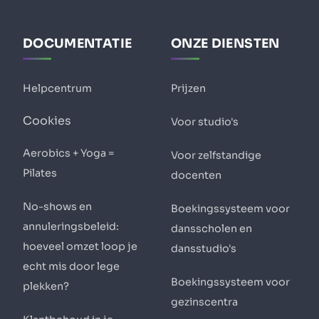
DOCUMENTATIE
ONZE DIENSTEN
Helpcentrum
Prijzen
Cookies
Voor studio's
Aerobics + Yoga =
Voor zelfstandige
Pilates
docenten
No-shows en
Boekingssysteem voor
annuleringsbeleid:
dansscholen en
hoeveel omzet loop je
dansstudio's
echt mis door lege
Boekingssysteem voor
plekken?
gezinscentra