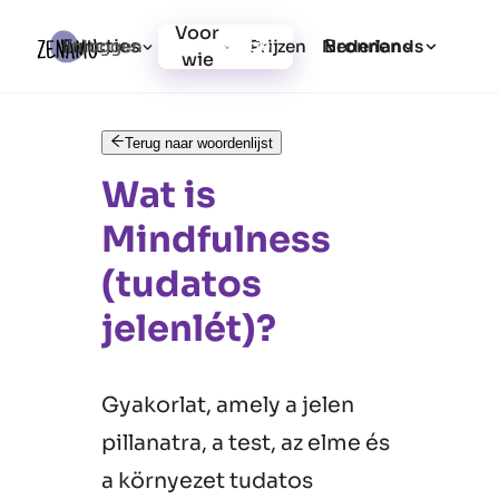
Voor
Functies
Bronnen
Inloggen
Prijzen
Registratie
Nederlands
wie
Terug naar woordenlijst
Wat is
Mindfulness
(tudatos
jelenlét)?
Gyakorlat, amely a jelen
pillanatra, a test, az elme és
a környezet tudatos