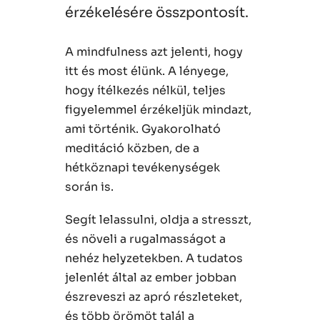
érzékelésére összpontosít.
A mindfulness azt jelenti, hogy
itt és most élünk. A lényege,
hogy ítélkezés nélkül, teljes
figyelemmel érzékeljük mindazt,
ami történik. Gyakorolható
meditáció közben, de a
hétköznapi tevékenységek
során is.
Segít lelassulni, oldja a stresszt,
és növeli a rugalmasságot a
nehéz helyzetekben. A tudatos
jelenlét által az ember jobban
észreveszi az apró részleteket,
és több örömöt talál a