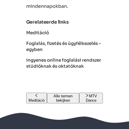
mindennapokban.
Gerelateerde links
Meditáció
Foglalás, fizetés és ügyfélkezelés –
egyben
Ingyenes online foglalási rendszer
stúdióknak és oktatóknak
Alle termen
MTV
Meditáció
bekijken
Dance