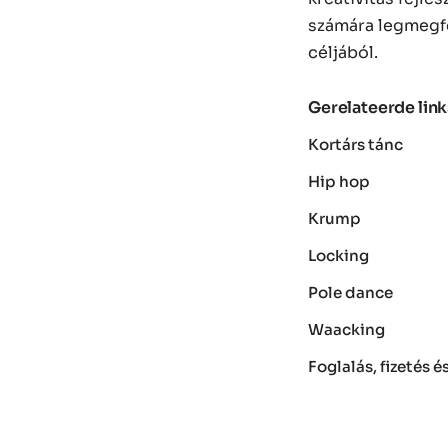
számára legmegfe
céljából.
Gerelateerde link
Kortárs tánc
Hip hop
Krump
Locking
Pole dance
Waacking
Foglalás, fizetés 