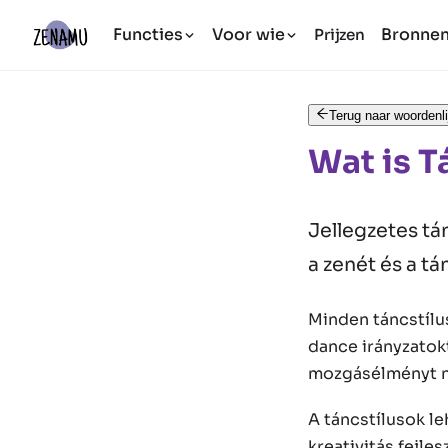
Functies
Voor wie
Bronne
Prijzen
Terug naar woordenli
Wat is T
Jellegzetes tá
a zenét és a tá
Minden táncstílu
dance irányzatok
mozgásélményt n
A táncstílusok le
kreativitás fejl