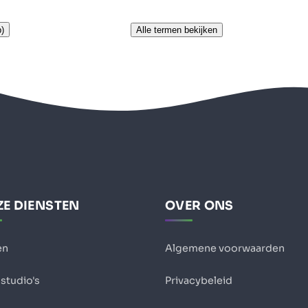
)
Alle termen bekijken
E DIENSTEN
OVER ONS
en
Algemene voorwaarden
studio's
Privacybeleid