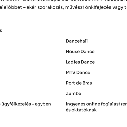
lelőbbet – akár szórakozás, művészi önkifejezés vagy
s
Dancehall
House Dance
Ladies Dance
MTV Dance
Port de Bras
Zumba
és ügyfélkezelés – egyben
Ingyenes online foglalási r
és oktatóknak