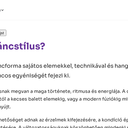
n
jst
áncstílus?
ncforma sajátos elemekkel, technikával és hang
ncos egyéniségét fejezi ki.
snak megvan a maga története, ritmusa és energiája. A 
tól a kecses balett elemekig, vagy a modern fúziókig 
yújt.
hetőséget adnak az érzelmek kifejezésére, a kondíció é
esztésére. A változatosságuknak köszönhetően mindenki 