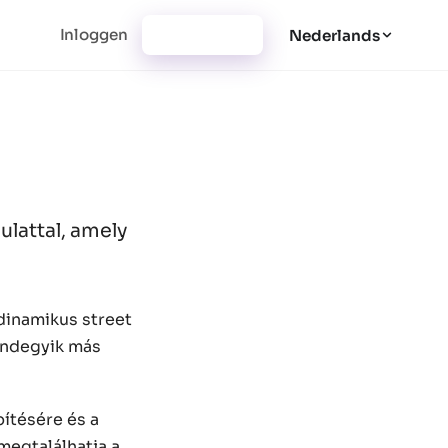
Inloggen
Registratie
Nederlands
ulattal, amely
dinamikus street
mindegyik más
pítésére és a
megtalálhatja a