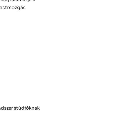
 testmozgás
endszer stúdióknak