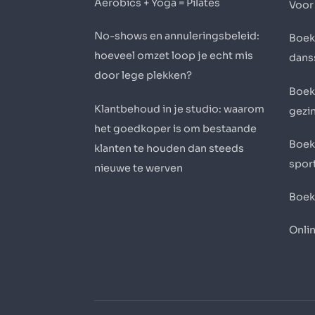
Aerobics + Yoga = Pilates
Voor
No-shows en annuleringsbeleid:
Boek
hoeveel omzet loop je echt mis
dans
door lege plekken?
Boek
Klantbehoud in je studio: waarom
gezi
het goedkoper is om bestaande
Boek
klanten te houden dan steeds
sport
nieuwe te werven
Boek
Onli