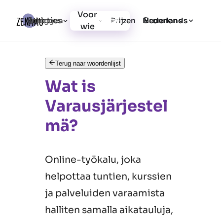
Voor
Functies
Bronnen
Inloggen
Prijzen
Registratie
Nederlands
wie
Terug naar woordenlijst
Wat is
Varausjärjestel
mä?
Online-työkalu, joka
helpottaa tuntien, kurssien
ja palveluiden varaamista
halliten samalla aikatauluja,