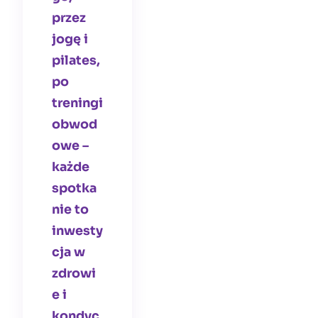
przez
jogę i
pilates,
po
treningi
obwod
owe –
każde
spotka
nie to
inwesty
cja w
zdrowi
e i
kondyc