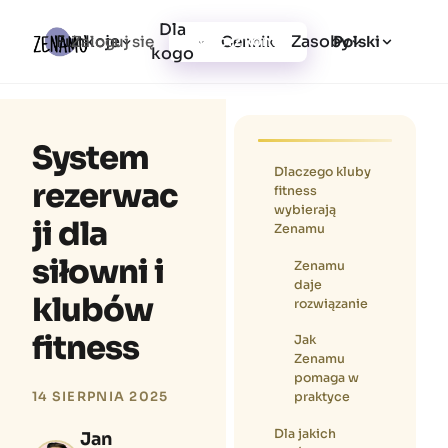
Dla
Funkcje
Zasoby
Zaloguj się
Cennik
Utwórz konto
Polski
kogo
System
Dlaczego kluby
rezerwac
fitness
wybierają
ji dla
Zenamu
siłowni i
Zenamu
daje
klubów
rozwiązanie
fitness
Jak
Zenamu
pomaga w
praktyce
14 SIERPNIA 2025
Dla jakich
Jan