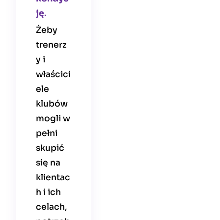
ję.
Żeby
trenerz
y i
właścici
ele
klubów
mogli w
pełni
skupić
się na
klientac
h i ich
celach,