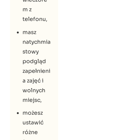
m z
telefonu,
masz
natychmia
stowy
podgląd
zapełnieni
a zajęć i
wolnych
miejsc,
możesz
ustawić
różne