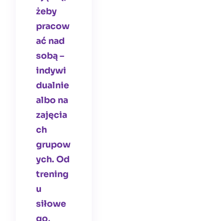
żeby
pracow
ać nad
sobą –
indywi
dualnie
albo na
zajęcia
ch
grupow
ych. Od
trening
u
siłowe
go,