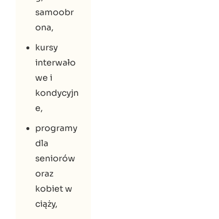
samoobr
ona,
kursy
interwało
we i
kondycyjn
e,
programy
dla
seniorów
oraz
kobiet w
ciąży,