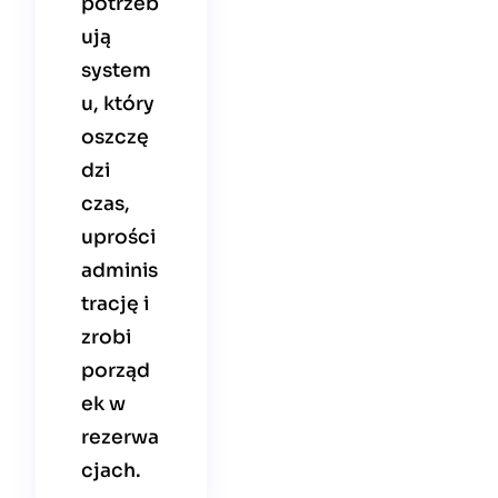
potrzeb
ują
system
u, który
oszczę
dzi
czas,
uprości
adminis
trację i
zrobi
porząd
ek w
rezerwa
cjach.