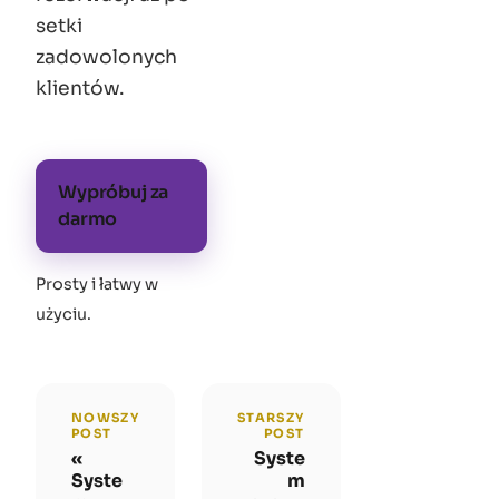
setki
zadowolonych
klientów.
Wypróbuj za
darmo
Prosty i łatwy w
użyciu
.
NOWSZY
STARSZY
POST
POST
Syste
Syste
m