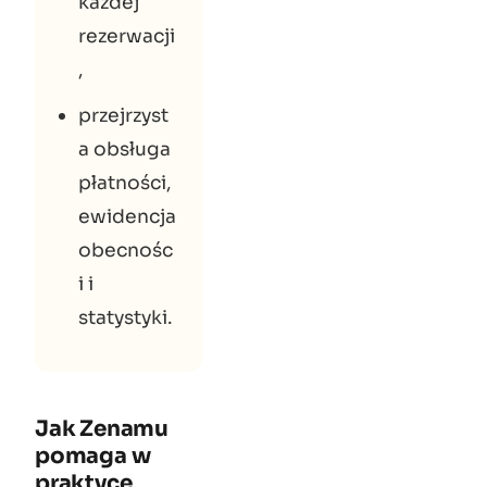
każdej
rezerwacji
,
przejrzyst
a obsługa
płatności,
ewidencja
obecnośc
i i
statystyki.
Jak Zenamu
pomaga w
praktyce