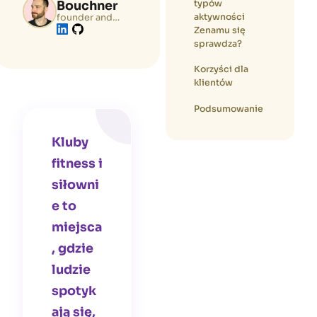
typów
Bouchner
aktywności
founder and
tech lead of
Zenamu się
Zenamu.com
sprawdza?
Korzyści dla
klientów
Podsumowanie
Kluby
fitness i
siłowni
e to
miejsca
, gdzie
ludzie
spotyk
ają się,