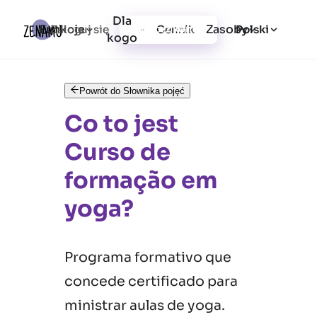
Dla
Funkcje
Zasoby
Zaloguj się
Cennik
Utwórz konto
Polski
kogo
Powrót do Słownika pojęć
Co to jest
Curso de
formação em
yoga?
Programa formativo que
concede certificado para
ministrar aulas de yoga.