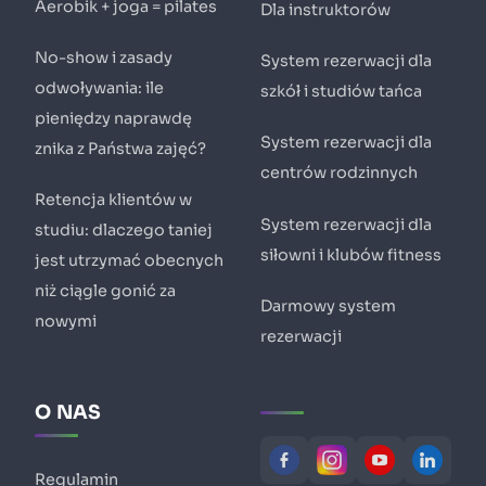
Aerobik + joga = pilates
Dla instruktorów
No-show i zasady
System rezerwacji dla
odwoływania: ile
szkół i studiów tańca
pieniędzy naprawdę
System rezerwacji dla
znika z Państwa zajęć?
centrów rodzinnych
Retencja klientów w
System rezerwacji dla
studiu: dlaczego taniej
siłowni i klubów fitness
jest utrzymać obecnych
niż ciągle gonić za
Darmowy system
nowymi
rezerwacji
O NAS
Regulamin