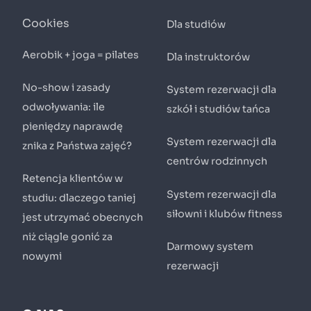
Cookies
Dla studiów
Aerobik + joga = pilates
Dla instruktorów
No-show i zasady
System rezerwacji dla
odwoływania: ile
szkół i studiów tańca
pieniędzy naprawdę
System rezerwacji dla
znika z Państwa zajęć?
centrów rodzinnych
Retencja klientów w
System rezerwacji dla
studiu: dlaczego taniej
siłowni i klubów fitness
jest utrzymać obecnych
niż ciągle gonić za
Darmowy system
nowymi
rezerwacji