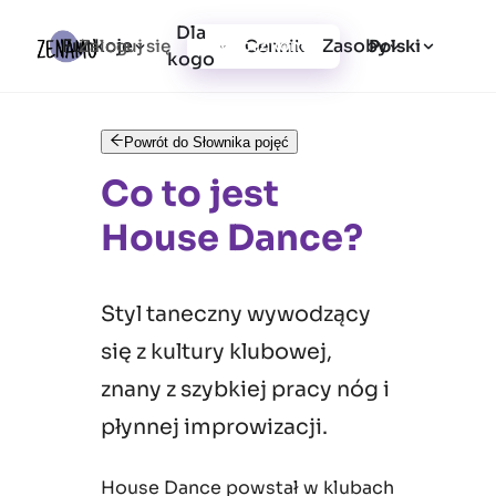
Dla
Funkcje
Zasoby
Zaloguj się
Cennik
Utwórz konto
Polski
kogo
Powrót do Słownika pojęć
Co to jest
House Dance?
Styl taneczny wywodzący
się z kultury klubowej,
znany z szybkiej pracy nóg i
płynnej improwizacji.
House Dance powstał w klubach