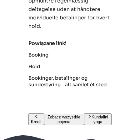
opmuntre regelmæssig
deltagelse uden at håndtere
individuelle betalinger for hvert
hold.
Powiązane linki
Booking
Hold
Bookinger, betalinger og
kundestyring – alt samlet ét sted
Zobacz wszystkie
Kundalini
Kredit
pojęcia
yoga