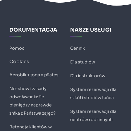
DOKUMENTACJA
NASZE USŁUGI
Pomoc
Cennik
Cookies
Dla studiów
Aerobik + joga = pilates
Dla instruktorów
No-show i zasady
System rezerwacji dla
odwoływania: ile
szkół i studiów tańca
pieniędzy naprawdę
System rezerwacji dla
znika z Państwa zajęć?
centrów rodzinnych
Retencja klientów w