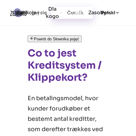
Dla
Funkcje
Zasoby
Zaloguj się
Cennik
Utwórz konto
Polski
kogo
Powrót do Słownika pojęć
Co to jest
Kreditsystem /
Klippekort?
En betalingsmodel, hvor
kunder forudkøber et
bestemt antal kreditter,
som derefter trækkes ved