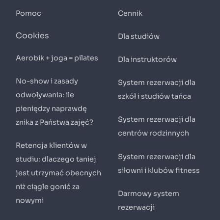
Pomoc
Cennik
Cookies
Dla studiów
Aerobik + joga = pilates
Dla instruktorów
No-show i zasady
System rezerwacji dla
odwoływania: ile
szkół i studiów tańca
pieniędzy naprawdę
System rezerwacji dla
znika z Państwa zajęć?
centrów rodzinnych
Retencja klientów w
System rezerwacji dla
studiu: dlaczego taniej
siłowni i klubów fitness
jest utrzymać obecnych
niż ciągle gonić za
Darmowy system
nowymi
rezerwacji