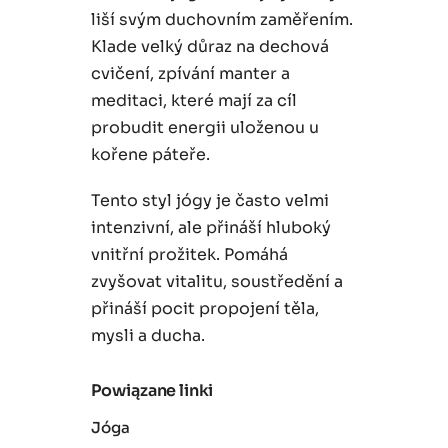
liší svým duchovním zaměřením.
Klade velký důraz na dechová
cvičení, zpívání manter a
meditaci, které mají za cíl
probudit energii uloženou u
kořene páteře.
Tento styl jógy je často velmi
intenzivní, ale přináší hluboký
vnitřní prožitek. Pomáhá
zvyšovat vitalitu, soustředění a
přináší pocit propojení těla,
mysli a ducha.
Powiązane linki
Jóga