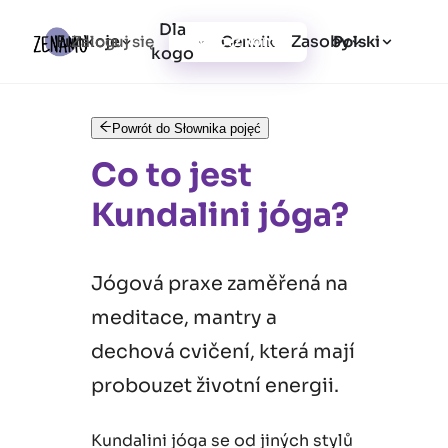
Dla
Funkcje
Zasoby
Zaloguj się
Cennik
Utwórz konto
Polski
kogo
Powrót do Słownika pojęć
Co to jest
Kundalini jóga?
Jógová praxe zaměřená na
meditace, mantry a
dechová cvičení, která mají
probouzet životní energii.
Kundalini jóga se od jiných stylů