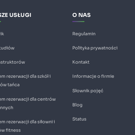
ZE USŁUGI
O NAS
ik
Regulamin
studiów
Polityka prywatności
instruktorów
Kontakt
m rezerwacji dla szkół i
Informacje o firmie
iów tańca
Słownik pojęć
em rezerwacji dla centrów
Blog
innych
Status
m rezerwacji dla siłowni i
ów fitness