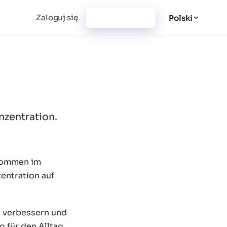
Zaloguj się
Utwórz konto
Polski
nzentration.
lkommen im
entration auf
u verbessern und
g für den Alltag