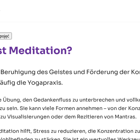
pojęć
st Meditation?
r Beruhigung des Geistes und Förderung der Ko
häufig die Yogapraxis.
ie Übung, den Gedankenfluss zu unterbrechen und vol
u sein. Sie kann viele Formen annehmen – von der Konz
 zu Visualisierungen oder dem Rezitieren von Mantras.
tation hilft, Stress zu reduzieren, die Konzentration z
ohlbefinden zu stärken. Sie ist ein wertvolles Werkzeu