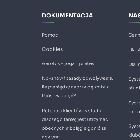
DOKUMENTACJA
NAS
Pomoc
Cenn
Cookies
Dla 
Aerobik + joga = pilates
Dla 
No-show i zasady odwoływania:
Syste
ile pieniędzy naprawdę znika z
stud
Państwa zajęć?
Syst
Retencja klientów w studiu:
rodz
dlaczego taniej jest utrzymać
Syste
obecnych niż ciągle gonić za
klub
nowymi