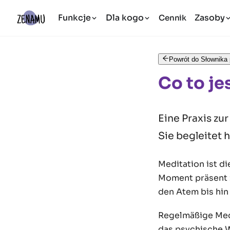
Funkcje
Dla kogo
Zasoby
Cennik
Powrót do Słownika 
Co to je
Eine Praxis zu
Sie begleitet 
Meditation ist d
Moment präsent z
den Atem bis hin
Regelmäßige Medi
das psychische W