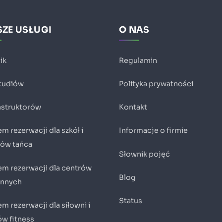
ZE USŁUGI
O NAS
ik
Regulamin
studiów
Polityka prywatności
instruktorów
Kontakt
m rezerwacji dla szkół i
Informacje o firmie
iów tańca
Słownik pojęć
em rezerwacji dla centrów
Blog
innych
Status
m rezerwacji dla siłowni i
ów fitness