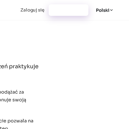
Zaloguj się
Utwórz konto
Polski
zeń praktykuje
podążać za
onuje swoją
cie pozwala na
tęp.