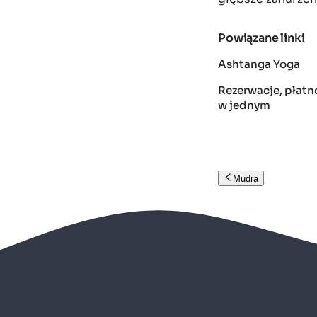
Powiązane linki
Ashtanga Yoga
Rezerwacje, płatno
w jednym
Mudra