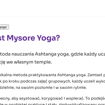
pojęć
st Mysore Yoga?
toda nauczania Ashtanga yoga, gdzie każdy uc
ję we własnym tempie.
nikalna metoda praktykowania Ashtanga yoga. Zamiast 
k po kroku podczas zajęć grupowych, każdy uczeń wyk
ielnie, na swoim poziomie i w swoim rytmie.
obecny, aby asystować, korygować i wspierać. To podejś
ie w osobistej praktyce i stały, zindywidualizowany pos