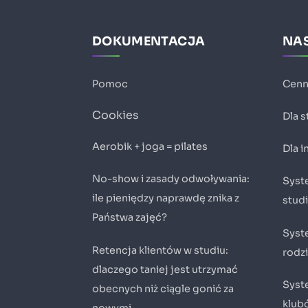
DOKUMENTACJA
NAS
Pomoc
Cenn
Cookies
Dla 
Aerobik + joga = pilates
Dla 
No-show i zasady odwoływania:
Syste
ile pieniędzy naprawdę znika z
stud
Państwa zajęć?
Syst
Retencja klientów w studiu:
rodz
dlaczego taniej jest utrzymać
Syste
obecnych niż ciągle gonić za
klub