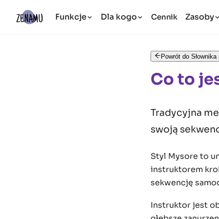
Funkcje
Dla kogo
Zasoby
Cennik
Powrót do Słownika 
Co to je
Tradycyjna me
swoją sekwenc
Styl Mysore to u
instruktorem kro
sekwencję samodz
Instruktor jest 
głębsze zanurzen